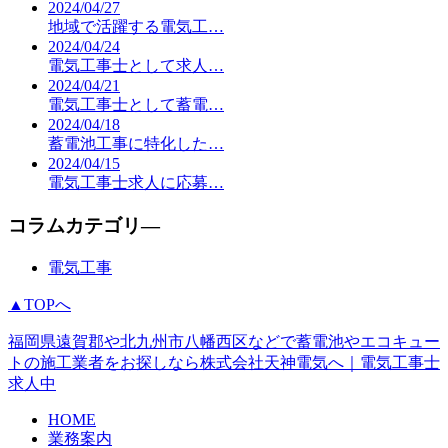
2024/04/27
地域で活躍する電気工…
2024/04/24
電気工事士として求人…
2024/04/21
電気工事士として蓄電…
2024/04/18
蓄電池工事に特化した…
2024/04/15
電気工事士求人に応募…
コラムカテゴリ―
電気工事
▲TOPへ
福岡県遠賀郡や北九州市八幡西区などで蓄電池やエコキュー
トの施工業者をお探しなら株式会社天神電気へ｜電気工事士
求人中
HOME
業務案内