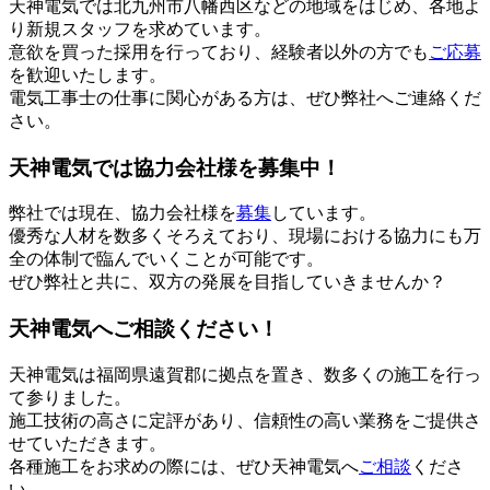
天神電気では北九州市八幡西区などの地域をはじめ、各地よ
り新規スタッフを求めています。
意欲を買った採用を行っており、経験者以外の方でも
ご応募
を歓迎いたします。
電気工事士の仕事に関心がある方は、ぜひ弊社へご連絡くだ
さい。
天神電気では協力会社様を募集中！
弊社では現在、協力会社様を
募集
しています。
優秀な人材を数多くそろえており、現場における協力にも万
全の体制で臨んでいくことが可能です。
ぜひ弊社と共に、双方の発展を目指していきませんか？
天神電気へご相談ください！
天神電気は福岡県遠賀郡に拠点を置き、数多くの施工を行っ
て参りました。
施工技術の高さに定評があり、信頼性の高い業務をご提供さ
せていただきます。
各種施工をお求めの際には、ぜひ天神電気へ
ご相談
くださ
い。