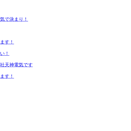
気で決まり！
ます！
い！
社天神電気です
ます！